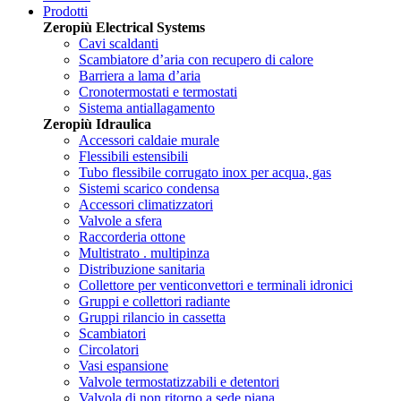
Prodotti
Zeropiù Electrical Systems
Cavi scaldanti
Scambiatore d’aria con recupero di calore
Barriera a lama d’aria
Cronotermostati e termostati
Sistema antiallagamento
Zeropiù Idraulica
Accessori caldaie murale
Flessibili estensibili
Tubo flessibile corrugato inox per acqua, gas
Sistemi scarico condensa
Accessori climatizzatori
Valvole a sfera
Raccorderia ottone
Multistrato . multipinza
Distribuzione sanitaria
Collettore per venticonvettori e terminali idronici
Gruppi e collettori radiante
Gruppi rilancio in cassetta
Scambiatori
Circolatori
Vasi espansione
Valvole termostatizzabili e detentori
Valvola di non ritorno a sede piana