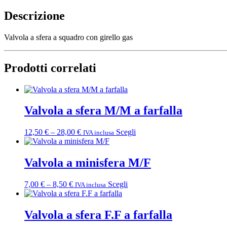
Descrizione
Valvola a sfera a squadro con girello gas
Prodotti correlati
Valvola a sfera M/M a farfalla
Fascia
Questo
12,50
€
–
28,00
€
Scegli
IVA inclusa
di
prodotto
prezzo:
ha
da
più
Valvola a minisfera M/F
12,50 €
varianti.
a
Le
Fascia
Questo
7,00
€
–
8,50
€
Scegli
IVA inclusa
28,00 €
opzioni
di
prodotto
possono
prezzo:
ha
essere
da
più
Valvola a sfera F.F a farfalla
scelte
7,00 €
varianti.
nella