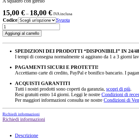
A squadro con girello
Fascia
15,00
€
18,00
€
–
IVA inclusa
di
Codice
Svuota
prezzo:
Valvola
da
a
15,00 €
Aggiungi al carrello
sfera
a
a
18,00 €
squadro
SPEDIZIONI DEI PRODOTTI “DISPONIBILI” IN 24/4
con
I tempi di consegna normalmente si aggirano da 1 a 3 giorni lavor
girello
gas
PAGAMENTI SICURI E PROTETTI!
quantità
Accettiamo carte di credito, PayPal e bonifico bancario. I pagame
ACQUISTI GARANTITI
Tutti i nostri prodotti sono coperti da garanzia,
scopri di più
.
Resi gratuiti entro 14 giorni. Leggi le nostre
Condizioni di rece
Per maggiori informazioni consulta ne nostre
Condizioni di Ven
Richiedi informazioni
Richiedi informazioni
Descrizione