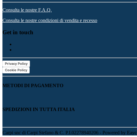
Consulta le nostre F.A.Q.
Consulta le nostre condizioni di vendita e recesso
Get in touch
Privacy Policy
Cookie Policy
METODI DI PAGAMENTO
SPEDIZIONI IN TUTTA ITALIA
Carpi snc di Carpi Stefano & C. P.I.02278940206 - Powered by Eayc