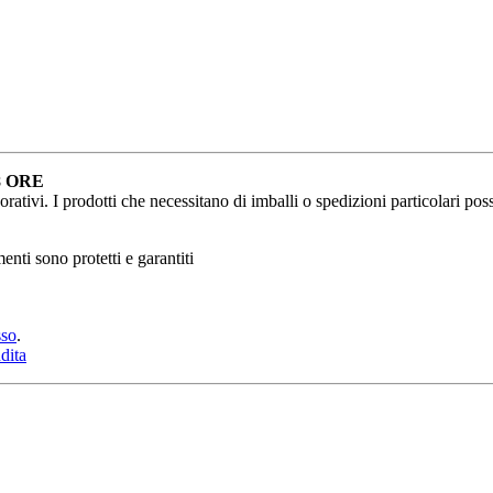
8 ORE
ativi. I prodotti che necessitano di imballi o spedizioni particolari poss
nti sono protetti e garantiti
sso
.
dita