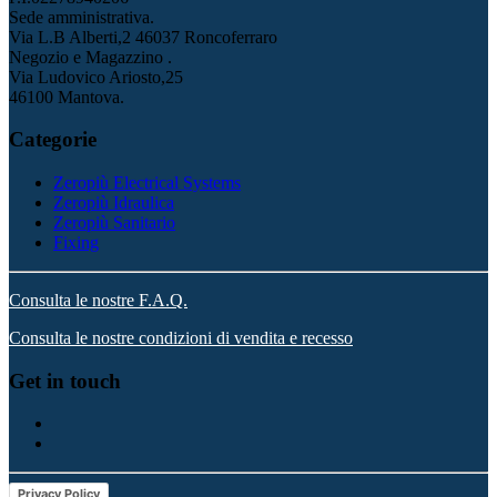
Sede amministrativa.
Via L.B Alberti,2 46037 Roncoferraro
Negozio e Magazzino .
Via Ludovico Ariosto,25
46100 Mantova.
Categorie
Zeropiù Electrical Systems
Zeropiù Idraulica
Zeropiù Sanitario
Fixing
Consulta le nostre F.A.Q.
Consulta le nostre condizioni di vendita e recesso
Get in touch
Privacy Policy