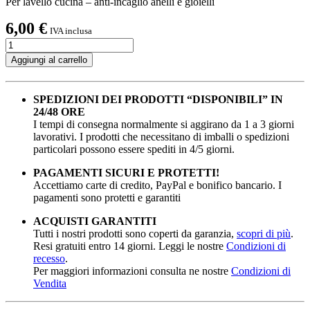
Per lavello cucina – anti-incaglio anelli e gioielli
6,00
€
IVA inclusa
Tappo
scattino
Aggiungi al carrello
2''
quantità
SPEDIZIONI DEI PRODOTTI “DISPONIBILI” IN
24/48 ORE
I tempi di consegna normalmente si aggirano da 1 a 3 giorni
lavorativi. I prodotti che necessitano di imballi o spedizioni
particolari possono essere spediti in 4/5 giorni.
PAGAMENTI SICURI E PROTETTI!
Accettiamo carte di credito, PayPal e bonifico bancario. I
pagamenti sono protetti e garantiti
ACQUISTI GARANTITI
Tutti i nostri prodotti sono coperti da garanzia,
scopri di più
.
Resi gratuiti entro 14 giorni. Leggi le nostre
Condizioni di
recesso
.
Per maggiori informazioni consulta ne nostre
Condizioni di
Vendita