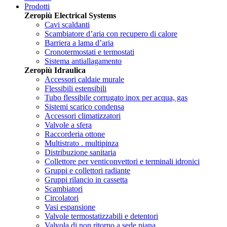
Prodotti
Zeropiù Electrical Systems
Cavi scaldanti
Scambiatore d’aria con recupero di calore
Barriera a lama d’aria
Cronotermostati e termostati
Sistema antiallagamento
Zeropiù Idraulica
Accessori caldaie murale
Flessibili estensibili
Tubo flessibile corrugato inox per acqua, gas
Sistemi scarico condensa
Accessori climatizzatori
Valvole a sfera
Raccorderia ottone
Multistrato . multipinza
Distribuzione sanitaria
Collettore per venticonvettori e terminali idronici
Gruppi e collettori radiante
Gruppi rilancio in cassetta
Scambiatori
Circolatori
Vasi espansione
Valvole termostatizzabili e detentori
Valvola di non ritorno a sede piana