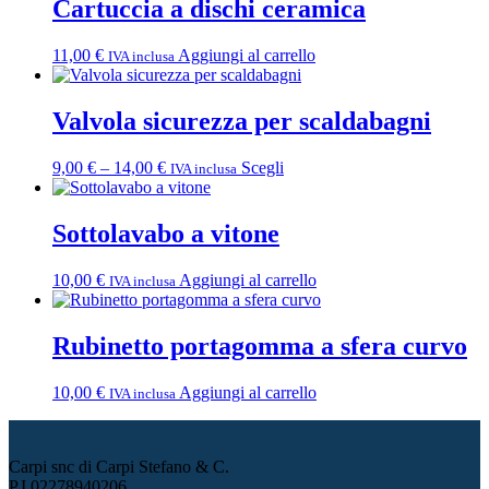
Cartuccia a dischi ceramica
11,00
€
Aggiungi al carrello
IVA inclusa
Valvola sicurezza per scaldabagni
Fascia
Questo
9,00
€
–
14,00
€
Scegli
IVA inclusa
di
prodotto
prezzo:
ha
da
più
Sottolavabo a vitone
9,00 €
varianti.
a
Le
10,00
€
Aggiungi al carrello
IVA inclusa
14,00 €
opzioni
possono
essere
Rubinetto portagomma a sfera curvo
scelte
nella
pagina
10,00
€
Aggiungi al carrello
IVA inclusa
del
prodotto
Carpi snc di Carpi Stefano & C.
P.I.02278940206