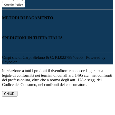
Cookie Policy
METODI DI PAGAMENTO
SPEDIZIONI IN TUTTA ITALIA
Carpi snc di Carpi Stefano & C. P.I.02278940206 - Powered by
Eaycolor
In relazione a tutti i prodotti il rivenditore riconosce la garanzia
legale di conformità nei termini di cui all’art. 1495 c.c., nei confronti
del professionista, oltre che a norma degli artt. 128 e segg. del
Codice del Consumo, nei confronti del consumatore.
CHIUDI