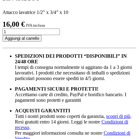
Attacco lavatrice 1/2” x 3/4” x 10
16,00
€
IVA inclusa
Rubinetto
sottolavello
Aggiungi al carrello
attacco
lavatrice
quantità
SPEDIZIONI DEI PRODOTTI “DISPONIBILI” IN
24/48 ORE
I tempi di consegna normalmente si aggirano da 1 a 3 giorni
lavorativi. I prodotti che necessitano di imballi o spedizioni
particolari possono essere spediti in 4/5 giorni.
PAGAMENTI SICURI E PROTETTI!
Accettiamo carte di credito, PayPal e bonifico bancario. I
pagamenti sono protetti e garantiti
ACQUISTI GARANTITI
Tutti i nostri prodotti sono coperti da garanzia,
scopri di più
.
Resi gratuiti entro 14 giorni. Leggi le nostre
Condizioni di
recesso
.
Per maggiori informazioni consulta ne nostre
Condizioni di
Vendita