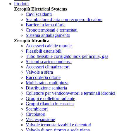
Prodotti
Zeropiù Electrical Systems
Cavi scaldanti
Scambiatore d’aria con recupero di calore
Barriera a lama d’aria
Cronotermostati e termostati
Sistema antiallagamento
Zeropiù Idraulica
Accessori caldaie murale
Flessibili estensibili
Tubo flessibile corrugato inox per acqua, gas
Sistemi scarico condensa
Accessori climatizzatori
Valvole a sfera
Raccorderia ottone
Multistrato . multipinza
Distribuzione sanitaria
Collettore per venticonvettori e terminali idronici
Gruppi e collettori radiante
Gruppi rilancio in cassetta
Scambiatori
Circolatori
Vasi espansione
Valvole termostatizzabili e detentori
Valvola di non ritorno a sede piana