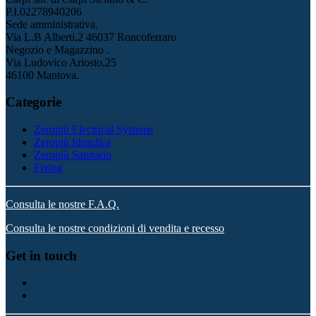
P.I.02278940206
Sede amministrativa.
Via L.B Alberti,2 46037 Roncoferraro
Negozio e Magazzino .
Via Ludovico Ariosto,25
46100 Mantova.
Categorie
Zeropiù Electrical Systems
Zeropiù Idraulica
Zeropiù Sanitario
Fixing
Consulta le nostre F.A.Q.
Consulta le nostre condizioni di vendita e recesso
Get in touch