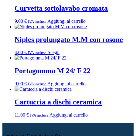
Curvetta sottolavabo cromata
9,00
€
Aggiungi al carrello
IVA inclusa
Niples prolungato M.M con rosone
Questo
4,00
€
Scegli
IVA inclusa
prodotto
ha
più
Portagomma M 24/ F 22
varianti.
Le
9,00
€
Aggiungi al carrello
IVA inclusa
opzioni
possono
essere
Cartuccia a dischi ceramica
scelte
nella
pagina
11,00
€
Aggiungi al carrello
IVA inclusa
del
prodotto
Carpi snc di Carpi Stefano & C.