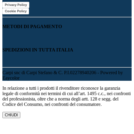
Privacy Policy
Cookie Policy
METODI DI PAGAMENTO
SPEDIZIONI IN TUTTA ITALIA
Carpi snc di Carpi Stefano & C. P.I.02278940206 - Powered by
Eaycolor
In relazione a tutti i prodotti il rivenditore riconosce la garanzia
legale di conformità nei termini di cui all’art. 1495 c.c., nei confronti
del professionista, oltre che a norma degli artt. 128 e segg. del
Codice del Consumo, nei confronti del consumatore.
CHIUDI