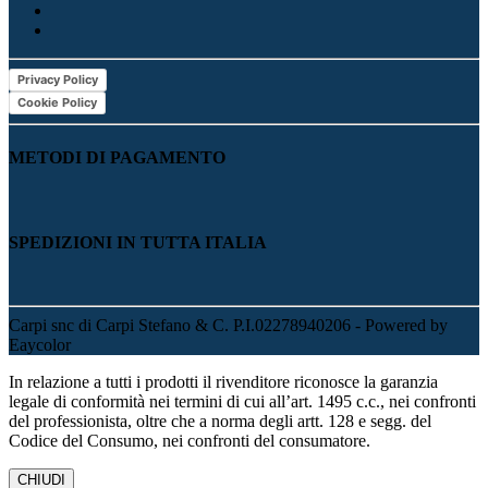
Privacy Policy
Cookie Policy
METODI DI PAGAMENTO
SPEDIZIONI IN TUTTA ITALIA
Carpi snc di Carpi Stefano & C. P.I.02278940206 - Powered by
Eaycolor
In relazione a tutti i prodotti il rivenditore riconosce la garanzia
legale di conformità nei termini di cui all’art. 1495 c.c., nei confronti
del professionista, oltre che a norma degli artt. 128 e segg. del
Codice del Consumo, nei confronti del consumatore.
CHIUDI