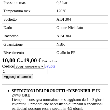
Pressione max
0,5 bar
Temperatura max
120°C
Soffietto
AISI 304
Dado
Ottone Nichelato
Raccordo
AISI 304
Guarnizione
NBR
Rivestimento
Giallo in PE
Fascia
10,00
€
19,00
€
–
IVA inclusa
di
Codice
Svuota
prezzo:
Flessibili
da
estensibili
10,00 €
Aggiungi al carrello
gas
a
quantità
19,00 €
SPEDIZIONI DEI PRODOTTI “DISPONIBILI” IN
24/48 ORE
I tempi di consegna normalmente si aggirano da 1 a 3 giorni
lavorativi. I prodotti che necessitano di imballi o spedizioni
particolari possono essere spediti in 4/5 giorni.