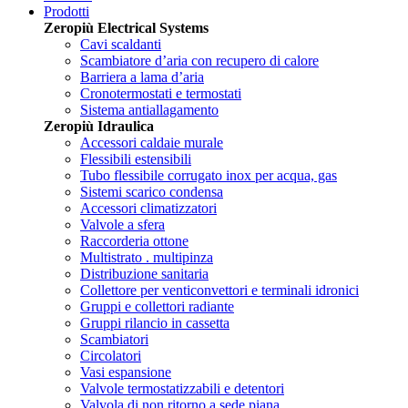
Prodotti
Zeropiù Electrical Systems
Cavi scaldanti
Scambiatore d’aria con recupero di calore
Barriera a lama d’aria
Cronotermostati e termostati
Sistema antiallagamento
Zeropiù Idraulica
Accessori caldaie murale
Flessibili estensibili
Tubo flessibile corrugato inox per acqua, gas
Sistemi scarico condensa
Accessori climatizzatori
Valvole a sfera
Raccorderia ottone
Multistrato . multipinza
Distribuzione sanitaria
Collettore per venticonvettori e terminali idronici
Gruppi e collettori radiante
Gruppi rilancio in cassetta
Scambiatori
Circolatori
Vasi espansione
Valvole termostatizzabili e detentori
Valvola di non ritorno a sede piana