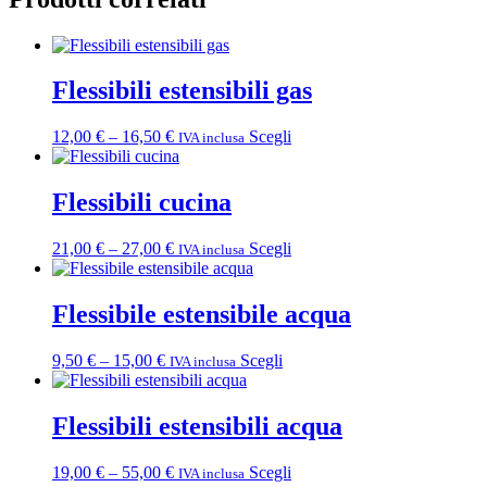
Flessibili estensibili gas
Fascia
Questo
12,00
€
–
16,50
€
Scegli
IVA inclusa
di
prodotto
prezzo:
ha
da
più
Flessibili cucina
12,00 €
varianti.
a
Le
Fascia
Questo
21,00
€
–
27,00
€
Scegli
IVA inclusa
16,50 €
opzioni
di
prodotto
possono
prezzo:
ha
essere
da
più
Flessibile estensibile acqua
scelte
21,00 €
varianti.
nella
a
Le
pagina
Fascia
Questo
9,50
€
–
15,00
€
Scegli
IVA inclusa
27,00 €
opzioni
del
di
prodotto
possono
prodotto
prezzo:
ha
essere
da
più
Flessibili estensibili acqua
scelte
9,50 €
varianti.
nella
a
Le
pagina
Fascia
Questo
19,00
€
–
55,00
€
Scegli
IVA inclusa
15,00 €
opzioni
del