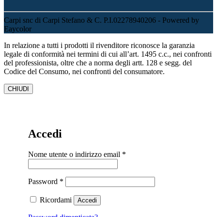
Carpi snc di Carpi Stefano & C. P.I.02278940206 - Powered by
Eaycolor
In relazione a tutti i prodotti il rivenditore riconosce la garanzia
legale di conformità nei termini di cui all’art. 1495 c.c., nei confronti
del professionista, oltre che a norma degli artt. 128 e segg. del
Codice del Consumo, nei confronti del consumatore.
CHIUDI
Accedi
Richiesto
Nome utente o indirizzo email
*
Richiesto
Password
*
Ricordami
Accedi