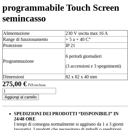
programmabile Touch Screen
semincasso
Alimentazione
230 V
uscita max 16 A
Range di funzionamento
+ 5 a + 40 C°
Protezione
IP 21
6 periodi giornalieri
Programmazione
(3 accensioni e 3 spegnimenti)
Dimensioni
82 x 82 x 40 mm
275,00
€
IVA inclusa
Cronotermostato
ambiente
Aggiungi al carrello
programmabile
Touch
Screen
SPEDIZIONI DEI PRODOTTI “DISPONIBILI” IN
semincasso
24/48 ORE
quantità
I tempi di consegna normalmente si aggirano da 1 a 3 giorni
lavorativi. I prodotti che necessitano di imballi o spedizioni