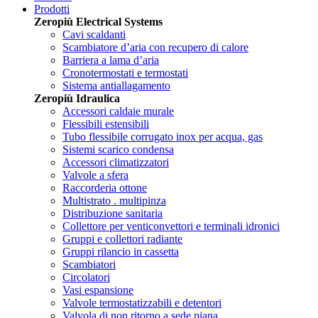
Prodotti
Zeropiù Electrical Systems
Cavi scaldanti
Scambiatore d’aria con recupero di calore
Barriera a lama d’aria
Cronotermostati e termostati
Sistema antiallagamento
Zeropiù Idraulica
Accessori caldaie murale
Flessibili estensibili
Tubo flessibile corrugato inox per acqua, gas
Sistemi scarico condensa
Accessori climatizzatori
Valvole a sfera
Raccorderia ottone
Multistrato . multipinza
Distribuzione sanitaria
Collettore per venticonvettori e terminali idronici
Gruppi e collettori radiante
Gruppi rilancio in cassetta
Scambiatori
Circolatori
Vasi espansione
Valvole termostatizzabili e detentori
Valvola di non ritorno a sede piana